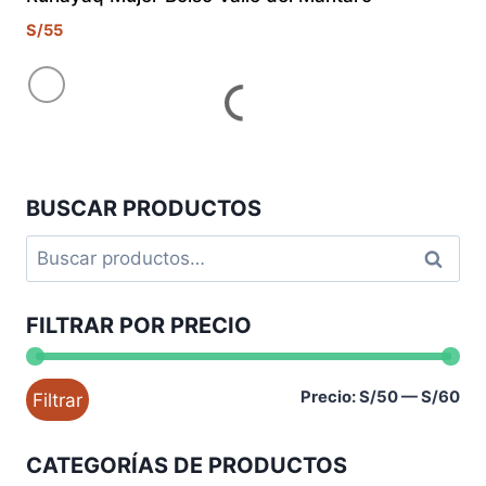
S/
55
BUSCAR PRODUCTOS
Buscar
Buscar
por:
FILTRAR POR PRECIO
Pre
Pre
Precio:
S/50
—
S/60
Filtrar
mí
má
CATEGORÍAS DE PRODUCTOS